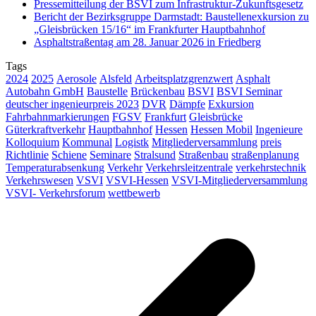
Pressemitteilung der BSVI zum Infrastruktur-Zukunftsgesetz
Bericht der Bezirksgruppe Darmstadt: Baustellenexkursion zu
„Gleisbrücken 15/16“ im Frankfurter Hauptbahnhof
Asphaltstraßentag am 28. Januar 2026 in Friedberg
Tags
2024
2025
Aerosole
Alsfeld
Arbeitsplatzgrenzwert
Asphalt
Autobahn GmbH
Baustelle
Brückenbau
BSVI
BSVI Seminar
deutscher ingenieurpreis 2023
DVR
Dämpfe
Exkursion
Fahrbahnmarkierungen
FGSV
Frankfurt
Gleisbrücke
Güterkraftverkehr
Hauptbahnhof
Hessen
Hessen Mobil
Ingenieure
Kolloquium
Kommunal
Logistk
Mitgliederversammlung
preis
Richtlinie
Schiene
Seminare
Stralsund
Straßenbau
straßenplanung
Temperaturabsenkung
Verkehr
Verkehrsleitzentrale
verkehrstechnik
Verkehrswesen
VSVI
VSVI-Hessen
VSVI-Mitgliederversammlung
VSVI- Verkehrsforum
wettbewerb