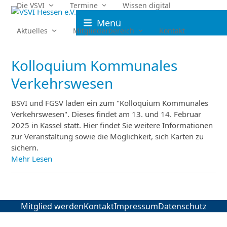
Skip
Die VSVI
Termine
Wissen digital
to
Menü
content
Aktuelles
Mitgliederbereich
Kontakt
Kolloquium Kommunales
Verkehrswesen
BSVI und FGSV laden ein zum "Kolloquium Kommunales
Verkehrswesen". Dieses findet am 13. und 14. Februar
2025 in Kassel statt. Hier findet Sie weitere Informationen
zur Veranstaltung sowie die Möglichkeit, sich Karten zu
sichern.
Mehr Lesen
Mitglied werden
Kontakt
Impressum
Datenschutz