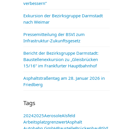
verbessern”
Exkursion der Bezirksgruppe Darmstadt
nach Weimar
Pressemitteilung der BSVI zum
Infrastruktur-Zukunftsgesetz
Bericht der Bezirksgruppe Darmstadt:
Baustellenexkursion zu „Gleisbrücken
15/16“ im Frankfurter Hauptbahnhof
Asphaltstraßentag am 28. Januar 2026 in
Friedberg
Tags
2024
2025
Aerosole
Alsfeld
Arbeitsplatzgrenzwert
Asphalt
Autobahn GmbH
Baustelle
Brückenbau
BSVI