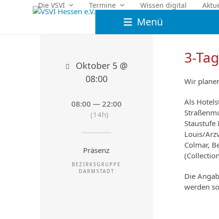
Skip
Die VSVI
Termine
Wissen digital
Aktu
to
Menü
content
3-Tag
Oktober 5 @
08:00
Wir planen
Als Hotel
08:00 — 22:00
Straßenmu
(14h)
Staustufe 
Louis/Arzv
Colmar, B
Präsenz
(Collectio
BEZIRKSGRUPPE
DARMSTADT
Die Angabe
werden sob