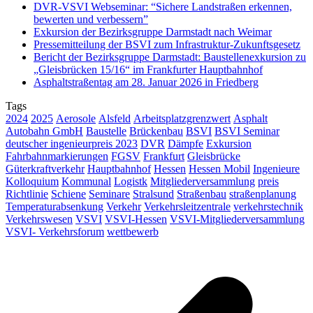
DVR-VSVI Webseminar: “Sichere Landstraßen erkennen,
bewerten und verbessern”
Exkursion der Bezirksgruppe Darmstadt nach Weimar
Pressemitteilung der BSVI zum Infrastruktur-Zukunftsgesetz
Bericht der Bezirksgruppe Darmstadt: Baustellenexkursion zu
„Gleisbrücken 15/16“ im Frankfurter Hauptbahnhof
Asphaltstraßentag am 28. Januar 2026 in Friedberg
Tags
2024
2025
Aerosole
Alsfeld
Arbeitsplatzgrenzwert
Asphalt
Autobahn GmbH
Baustelle
Brückenbau
BSVI
BSVI Seminar
deutscher ingenieurpreis 2023
DVR
Dämpfe
Exkursion
Fahrbahnmarkierungen
FGSV
Frankfurt
Gleisbrücke
Güterkraftverkehr
Hauptbahnhof
Hessen
Hessen Mobil
Ingenieure
Kolloquium
Kommunal
Logistk
Mitgliederversammlung
preis
Richtlinie
Schiene
Seminare
Stralsund
Straßenbau
straßenplanung
Temperaturabsenkung
Verkehr
Verkehrsleitzentrale
verkehrstechnik
Verkehrswesen
VSVI
VSVI-Hessen
VSVI-Mitgliederversammlung
VSVI- Verkehrsforum
wettbewerb