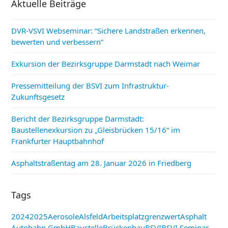
Aktuelle Beiträge
DVR-VSVI Webseminar: “Sichere Landstraßen erkennen,
bewerten und verbessern”
Exkursion der Bezirksgruppe Darmstadt nach Weimar
Pressemitteilung der BSVI zum Infrastruktur-
Zukunftsgesetz
Bericht der Bezirksgruppe Darmstadt:
Baustellenexkursion zu „Gleisbrücken 15/16“ im
Frankfurter Hauptbahnhof
Asphaltstraßentag am 28. Januar 2026 in Friedberg
Tags
2024
2025
Aerosole
Alsfeld
Arbeitsplatzgrenzwert
Asphalt
Autobahn GmbH
Baustelle
Brückenbau
BSVI
BSVI Seminar