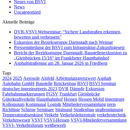
Neues von BSVI
News
Uncategorized
Aktuelle Beiträge
DVR-VSVI Webseminar: “Sichere Landstraßen erkennen,
bewerten und verbessern”
Exkursion der Bezirksgruppe Darmstadt nach Weimar
Pressemitteilung der BSVI zum Infrastruktur-Zukunftsgesetz
Bericht der Bezirksgruppe Darmstadt: Baustellenexkursion zu
„Gleisbrücken 15/16“ im Frankfurter Hauptbahnhof
Asphaltstraßentag am 28. Januar 2026 in Friedberg
Tags
2024
2025
Aerosole
Alsfeld
Arbeitsplatzgrenzwert
Asphalt
Autobahn GmbH
Baustelle
Brückenbau
BSVI
BSVI Seminar
deutscher ingenieurpreis 2023
DVR
Dämpfe
Exkursion
Fahrbahnmarkierungen
FGSV
Frankfurt
Gleisbrücke
Güterkraftverkehr
Hauptbahnhof
Hessen
Hessen Mobil
Ingenieure
Kolloquium
Kommunal
Logistk
Mitgliederversammlung
preis
Richtlinie
Schiene
Seminare
Stralsund
Straßenbau
straßenplanung
Temperaturabsenkung
Verkehr
Verkehrsleitzentrale
verkehrstechnik
Verkehrswesen
VSVI
VSVI-Hessen
VSVI-Mitgliederversammlung
VSVI- Verkehrsforum
wettbewerb