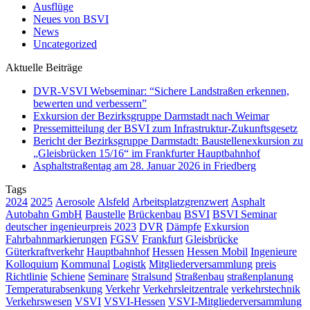
Ausflüge
Neues von BSVI
News
Uncategorized
Aktuelle Beiträge
DVR-VSVI Webseminar: “Sichere Landstraßen erkennen,
bewerten und verbessern”
Exkursion der Bezirksgruppe Darmstadt nach Weimar
Pressemitteilung der BSVI zum Infrastruktur-Zukunftsgesetz
Bericht der Bezirksgruppe Darmstadt: Baustellenexkursion zu
„Gleisbrücken 15/16“ im Frankfurter Hauptbahnhof
Asphaltstraßentag am 28. Januar 2026 in Friedberg
Tags
2024
2025
Aerosole
Alsfeld
Arbeitsplatzgrenzwert
Asphalt
Autobahn GmbH
Baustelle
Brückenbau
BSVI
BSVI Seminar
deutscher ingenieurpreis 2023
DVR
Dämpfe
Exkursion
Fahrbahnmarkierungen
FGSV
Frankfurt
Gleisbrücke
Güterkraftverkehr
Hauptbahnhof
Hessen
Hessen Mobil
Ingenieure
Kolloquium
Kommunal
Logistk
Mitgliederversammlung
preis
Richtlinie
Schiene
Seminare
Stralsund
Straßenbau
straßenplanung
Temperaturabsenkung
Verkehr
Verkehrsleitzentrale
verkehrstechnik
Verkehrswesen
VSVI
VSVI-Hessen
VSVI-Mitgliederversammlung