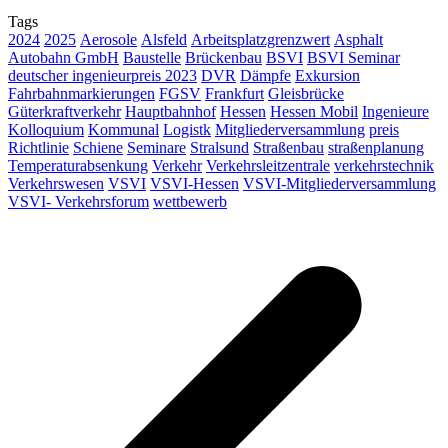
Tags
2024
2025
Aerosole
Alsfeld
Arbeitsplatzgrenzwert
Asphalt
Autobahn GmbH
Baustelle
Brückenbau
BSVI
BSVI Seminar
deutscher ingenieurpreis 2023
DVR
Dämpfe
Exkursion
Fahrbahnmarkierungen
FGSV
Frankfurt
Gleisbrücke
Güterkraftverkehr
Hauptbahnhof
Hessen
Hessen Mobil
Ingenieure
Kolloquium
Kommunal
Logistk
Mitgliederversammlung
preis
Richtlinie
Schiene
Seminare
Stralsund
Straßenbau
straßenplanung
Temperaturabsenkung
Verkehr
Verkehrsleitzentrale
verkehrstechnik
Verkehrswesen
VSVI
VSVI-Hessen
VSVI-Mitgliederversammlung
VSVI- Verkehrsforum
wettbewerb