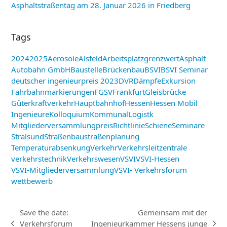
Asphaltstraßentag am 28. Januar 2026 in Friedberg
Tags
2024
2025
Aerosole
Alsfeld
Arbeitsplatzgrenzwert
Asphalt
Autobahn GmbH
Baustelle
Brückenbau
BSVI
BSVI Seminar
deutscher ingenieurpreis 2023
DVR
Dämpfe
Exkursion
Fahrbahnmarkierungen
FGSV
Frankfurt
Gleisbrücke
Güterkraftverkehr
Hauptbahnhof
Hessen
Hessen Mobil
Ingenieure
Kolloquium
Kommunal
Logistk
Mitgliederversammlung
preis
Richtlinie
Schiene
Seminare
Stralsund
Straßenbau
straßenplanung
Temperaturabsenkung
Verkehr
Verkehrsleitzentrale
verkehrstechnik
Verkehrswesen
VSVI
VSVI-Hessen
VSVI-Mitgliederversammlung
VSVI- Verkehrsforum
wettbewerb
Save the date:
Gemeinsam mit der
Verkehrsforum
Ingenieurkammer Hessens junge