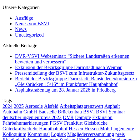
Unsere Kategorien
Ausflüge
Neues von BSVI
News
Uncategorized
Aktuelle Beiträge
DVR-VSVI Webseminar: “Sichere Landstraßen erkennen,
bewerten und verbessern”
Exkursion der Bezirksgruppe Darmstadt nach Weimar
Pressemitteilung der BSVI zum Infrastruktur-Zukunftsgesetz
Bericht der Bezirksgruppe Darmstadt: Baustellenexkursion zu
„Gleisbrücken 15/16“ im Frankfurter Hauptbahnhof
Asphaltstraßentag am 28. Januar 2026 in Friedberg
Tags
2024
2025
Aerosole
Alsfeld
Arbeitsplatzgrenzwert
Asphalt
Autobahn GmbH
Baustelle
Brückenbau
BSVI
BSVI Seminar
deutscher ingenieurpreis 2023
DVR
Dämpfe
Exkursion
Fahrbahnmarkierungen
FGSV
Frankfurt
Gleisbrücke
Güterkraftverkehr
Hauptbahnhof
Hessen
Hessen Mobil
Ingenieure
Kolloquium
Kommunal
Logistk
Mitgliederversammlung
preis
Richtlinie
Schiene
Seminare
Stralsund
Straßenbau
straßenplanung