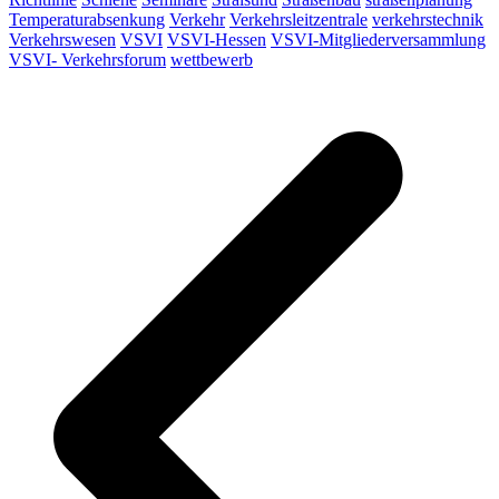
Temperaturabsenkung
Verkehr
Verkehrsleitzentrale
verkehrstechnik
Verkehrswesen
VSVI
VSVI-Hessen
VSVI-Mitgliederversammlung
VSVI- Verkehrsforum
wettbewerb