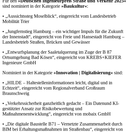
Für den
»Deutschen Ingenieurpreis Straße und Verkehr 2025«
sind nominiert in der Kategorie
»Baukultur«
:
•
„
Aussichtssteg Moselblick
“, eingereicht vom Landesbetrieb
Mobilität Trier
•
„
Jungfernstieg Hamburg – ein wichtiger Impuls für die
Zukunft
der Innenstadt
“, eingereicht von Freie und Hansestadt Hamburg –
Landesbetrieb Straßen, Brücken und Gewässer
•
„
Entwurfsplanung der Saaletalquerung im Zuge der B 87
Ortsumgehung Bad Kösen
“, eingereicht von KREBS+KIEFER
Ingenieure GmbH
Nominiert in der Kategorie
»Innovation | Digitalisierung«
sind:
•
„
HILDE – Haltestelleninformationen leicht, digital und
in
Echtzeit
“, eingereicht vom Regionalverband Großraum
Braunschweig
•
„
Verkehrssicherheit ganzheitlich gedacht – Ein Datenund KI-
gestützter Ansatz zur Risikobewertung und
Maß
nahmenentwicklung
“, eingereicht von mobaix GmbH
•
„
Die digitale Baustelle B71 – Vernetzte Zusammenarbeit
durch
BIM bei Erhaltungsmaßnahmen im Straßenbau
“,
eingereicht von