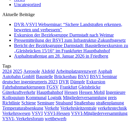
Uncategorized
Aktuelle Beiträge
DVR-VSVI Webseminar: “Sichere Landstraßen erkennen,
bewerten und verbessern”
Exkursion der Bezirksgruppe Darmstadt nach Weimar
Pressemitteilung der BSVI zum Infrastruktur-Zukunftsgesetz
Bericht der Bezirksgruppe Darmstadt: Baustellenexkursion zu
„Gleisbrücken 15/16“ im Frankfurter Hauptbahnhof
Asphaltstraßentag am 28. Januar 2026 in Friedberg
Tags
2024
2025
Aerosole
Alsfeld
Arbeitsplatzgrenzwert
Asphalt
Autobahn GmbH
Baustelle
Brückenbau
BSVI
BSVI Seminar
deutscher ingenieurpreis 2023
DVR
Dämpfe
Exkursion
Fahrbahnmarkierungen
FGSV
Frankfurt
Gleisbrücke
Güterkraftverkehr
Hauptbahnhof
Hessen
Hessen Mobil
Ingenieure
Kolloquium
Kommunal
Logistk
Mitgliederversammlung
preis
Richtlinie
Schiene
Seminare
Stralsund
Straßenbau
straßenplanung
Temperaturabsenkung
Verkehr
Verkehrsleitzentrale
verkehrstechnik
Verkehrswesen
VSVI
VSVI-Hessen
VSVI-Mitgliederversammlung
VSVI- Verkehrsforum
wettbewerb