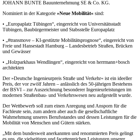
JOHANN BUNTE Bauunternehmung SE & Co.
K
G.
Nominiert in der Kategorie
»Neue Mobilität«
sind:
•
„
Europaplatz Tübingen
“, eingereicht von Universitätsstadt
Tü
bingen, Baubürgermeister und Stabsstelle Europaplatz
•
„
#transmove – KI-gestützte Mobilitätsprognose
“, eingereicht von
Freie und Hansestadt Hamburg – Landesbetrieb Stra
ßen, Brücken
und Gewässer
•
„
Holzparkhaus Wendlingen
“, eingereicht von herrmann+bosch
architekten
Der »Deutsche Ingenieurpreis Straße und Verkehr« ist ein ideeller
Preis, der vor zwölf Jahren – anlässlich des 50-jährigen Bestehens
der BSVI – zur Auszeichnung besonderer Ingenieurleistungen im
modernen Straßenbau- und Verkehrswesen neu aufgestellt wurde.
Der Wettbewerb soll zum einen Anregung und Ansporn für die
Fachleute sein, zum andern aber auch die gesellschaftliche
Wahrnehmung unseres Berufsstandes und dessen Leistungen für die
Mobilität von Menschen und Gütern stärken.
„Mit dem bundesweit anerkannten und renommierten Preis gelingt
es uns, die vielseitigen und facettenreichen Leistungen unserer