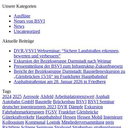
Unsere Kategorien
Ausflüge
Neues von BSVI
News
Uncategorized
Aktuelle Beiträge
DVR-VSVI Webseminar: “Sichere Landstraßen erkennen,
bewerten und verbessern”
Exkursion der Bezirksgruppe Darmstadt nach Weimar
Pressemitteilung der BSVI zum Infrastruktur-Zukunftsgesetz
Bericht der Bezirksgruppe Darmstadt: Baustellenexkursion zu
„Gleisbrücken 15/16“ im Frankfurter Hauptbahnhof
Asphaltstraßentag am 28. Januar 2026 in Friedberg
Tags
2024
2025
Aerosole
Alsfeld
Arbeitsplatzgrenzwert
Asphalt
Autobahn GmbH
Baustelle
Brückenbau
BSVI
BSVI Seminar
deutscher ingenieurpreis 2023
DVR
Dämpfe
Exkursion
Fahrbahnmarkierungen
FGSV
Frankfurt
Gleisbrücke
Güterkraftverkehr
Hauptbahnhof
Hessen
Hessen Mobil
Ingenieure
Kolloquium
Kommunal
Logistk
Mitgliederversammlung
preis
Richtlinie
Schiene
Seminare
Stralsund
Straßenbau
straßenplanung