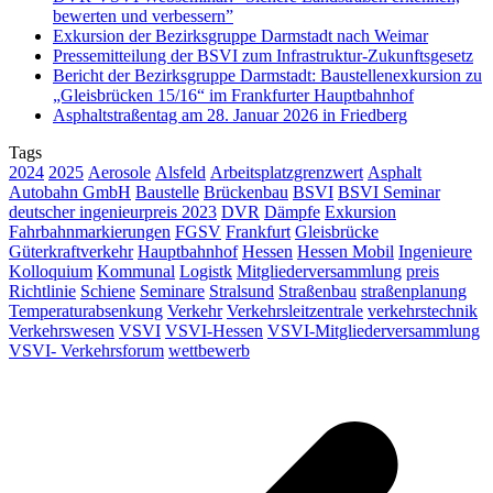
bewerten und verbessern”
Exkursion der Bezirksgruppe Darmstadt nach Weimar
Pressemitteilung der BSVI zum Infrastruktur-Zukunftsgesetz
Bericht der Bezirksgruppe Darmstadt: Baustellenexkursion zu
„Gleisbrücken 15/16“ im Frankfurter Hauptbahnhof
Asphaltstraßentag am 28. Januar 2026 in Friedberg
Tags
2024
2025
Aerosole
Alsfeld
Arbeitsplatzgrenzwert
Asphalt
Autobahn GmbH
Baustelle
Brückenbau
BSVI
BSVI Seminar
deutscher ingenieurpreis 2023
DVR
Dämpfe
Exkursion
Fahrbahnmarkierungen
FGSV
Frankfurt
Gleisbrücke
Güterkraftverkehr
Hauptbahnhof
Hessen
Hessen Mobil
Ingenieure
Kolloquium
Kommunal
Logistk
Mitgliederversammlung
preis
Richtlinie
Schiene
Seminare
Stralsund
Straßenbau
straßenplanung
Temperaturabsenkung
Verkehr
Verkehrsleitzentrale
verkehrstechnik
Verkehrswesen
VSVI
VSVI-Hessen
VSVI-Mitgliederversammlung
VSVI- Verkehrsforum
wettbewerb