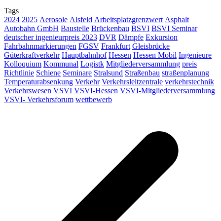
Tags
2024
2025
Aerosole
Alsfeld
Arbeitsplatzgrenzwert
Asphalt
Autobahn GmbH
Baustelle
Brückenbau
BSVI
BSVI Seminar
deutscher ingenieurpreis 2023
DVR
Dämpfe
Exkursion
Fahrbahnmarkierungen
FGSV
Frankfurt
Gleisbrücke
Güterkraftverkehr
Hauptbahnhof
Hessen
Hessen Mobil
Ingenieure
Kolloquium
Kommunal
Logistk
Mitgliederversammlung
preis
Richtlinie
Schiene
Seminare
Stralsund
Straßenbau
straßenplanung
Temperaturabsenkung
Verkehr
Verkehrsleitzentrale
verkehrstechnik
Verkehrswesen
VSVI
VSVI-Hessen
VSVI-Mitgliederversammlung
VSVI- Verkehrsforum
wettbewerb