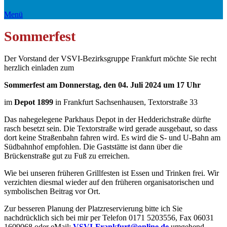
Menü
Sommerfest
Der Vorstand der VSVI-Bezirksgruppe Frankfurt möchte Sie recht
herzlich einladen zum
Sommerfest am Donnerstag, den 04. Juli 2024 um 17 Uhr
im
Depot 1899
in Frankfurt Sachsenhausen, Textorstraße 33
Das nahegelegene Parkhaus Depot in der Hedderichstraße dürfte
rasch besetzt sein. Die Textorstraße wird gerade ausgebaut, so dass
dort keine Straßenbahn fahren wird. Es wird die S- und U-Bahn am
Südbahnhof empfohlen. Die Gaststätte ist dann über die
Brückenstraße gut zu Fuß zu erreichen.
Wie bei unseren früheren Grillfesten ist Essen und Trinken frei. Wir
verzichten diesmal wieder auf den früheren organisatorischen und
symbolischen Beitrag vor Ort.
Zur besseren Planung der Platzreservierung bitte ich Sie
nachdrücklich sich bei mir per Telefon 0171 5203556, Fax 06031
1609068 oder eMail:
VSVI-Frankfurt@online.de
umgehend