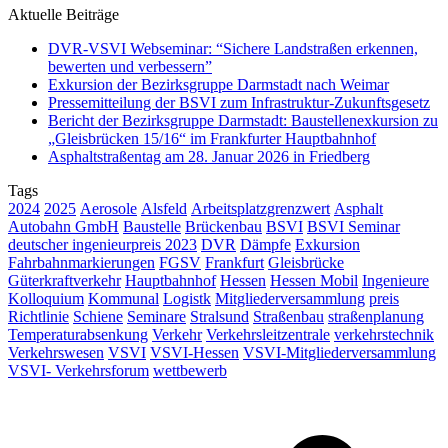
Aktuelle Beiträge
DVR-VSVI Webseminar: “Sichere Landstraßen erkennen,
bewerten und verbessern”
Exkursion der Bezirksgruppe Darmstadt nach Weimar
Pressemitteilung der BSVI zum Infrastruktur-Zukunftsgesetz
Bericht der Bezirksgruppe Darmstadt: Baustellenexkursion zu
„Gleisbrücken 15/16“ im Frankfurter Hauptbahnhof
Asphaltstraßentag am 28. Januar 2026 in Friedberg
Tags
2024
2025
Aerosole
Alsfeld
Arbeitsplatzgrenzwert
Asphalt
Autobahn GmbH
Baustelle
Brückenbau
BSVI
BSVI Seminar
deutscher ingenieurpreis 2023
DVR
Dämpfe
Exkursion
Fahrbahnmarkierungen
FGSV
Frankfurt
Gleisbrücke
Güterkraftverkehr
Hauptbahnhof
Hessen
Hessen Mobil
Ingenieure
Kolloquium
Kommunal
Logistk
Mitgliederversammlung
preis
Richtlinie
Schiene
Seminare
Stralsund
Straßenbau
straßenplanung
Temperaturabsenkung
Verkehr
Verkehrsleitzentrale
verkehrstechnik
Verkehrswesen
VSVI
VSVI-Hessen
VSVI-Mitgliederversammlung
VSVI- Verkehrsforum
wettbewerb