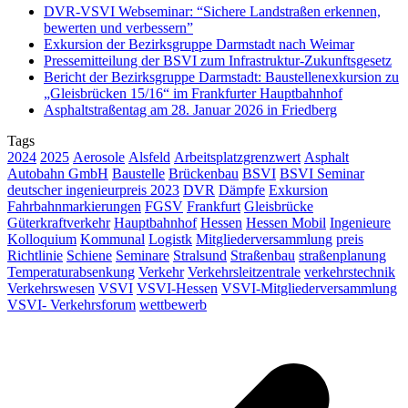
DVR-VSVI Webseminar: “Sichere Landstraßen erkennen,
bewerten und verbessern”
Exkursion der Bezirksgruppe Darmstadt nach Weimar
Pressemitteilung der BSVI zum Infrastruktur-Zukunftsgesetz
Bericht der Bezirksgruppe Darmstadt: Baustellenexkursion zu
„Gleisbrücken 15/16“ im Frankfurter Hauptbahnhof
Asphaltstraßentag am 28. Januar 2026 in Friedberg
Tags
2024
2025
Aerosole
Alsfeld
Arbeitsplatzgrenzwert
Asphalt
Autobahn GmbH
Baustelle
Brückenbau
BSVI
BSVI Seminar
deutscher ingenieurpreis 2023
DVR
Dämpfe
Exkursion
Fahrbahnmarkierungen
FGSV
Frankfurt
Gleisbrücke
Güterkraftverkehr
Hauptbahnhof
Hessen
Hessen Mobil
Ingenieure
Kolloquium
Kommunal
Logistk
Mitgliederversammlung
preis
Richtlinie
Schiene
Seminare
Stralsund
Straßenbau
straßenplanung
Temperaturabsenkung
Verkehr
Verkehrsleitzentrale
verkehrstechnik
Verkehrswesen
VSVI
VSVI-Hessen
VSVI-Mitgliederversammlung
VSVI- Verkehrsforum
wettbewerb