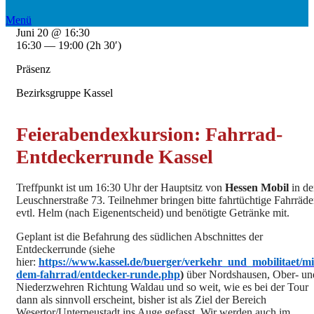
Menü
Juni 20 @ 16:30
16:30 — 19:00
(2h 30′)
Präsenz
Bezirksgruppe Kassel
Feierabendexkursion: Fahrrad-
Entdeckerrunde Kassel
Treffpunkt ist um 16:30 Uhr der Hauptsitz von
Hessen Mobil
in de
Leuschnerstraße 73. Teilnehmer bringen bitte fahrtüchtige Fahrräde
evtl. Helm (nach Eigenentscheid) und benötigte Getränke mit.
Geplant ist die Befahrung des südlichen Abschnittes der
Entdeckerrunde (siehe
hier:
https://www.kassel.de/buerger/verkehr_und_mobilitaet/mi
dem-fahrrad/entdecker-runde.php
)
über Nordshausen, Ober- un
Niederzwehren Richtung Waldau und so weit, wie es bei der Tour
dann als sinnvoll erscheint, bisher ist als Ziel der Bereich
Wesertor/Unterneustadt ins Auge gefasst. Wir werden auch im