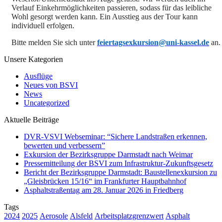
Verlauf Einkehrmöglichkeiten passieren, sodass für das leibliche
Wohl gesorgt werden kann. Ein Ausstieg aus der Tour kann
individuell erfolgen.
Bitte melden Sie sich unter
feiertagsexkursion@uni-kassel.de
an.
Unsere Kategorien
Ausflüge
Neues von BSVI
News
Uncategorized
Aktuelle Beiträge
DVR-VSVI Webseminar: “Sichere Landstraßen erkennen,
bewerten und verbessern”
Exkursion der Bezirksgruppe Darmstadt nach Weimar
Pressemitteilung der BSVI zum Infrastruktur-Zukunftsgesetz
Bericht der Bezirksgruppe Darmstadt: Baustellenexkursion zu
„Gleisbrücken 15/16“ im Frankfurter Hauptbahnhof
Asphaltstraßentag am 28. Januar 2026 in Friedberg
Tags
2024
2025
Aerosole
Alsfeld
Arbeitsplatzgrenzwert
Asphalt