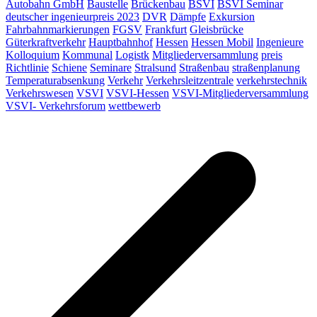
Autobahn GmbH
Baustelle
Brückenbau
BSVI
BSVI Seminar
deutscher ingenieurpreis 2023
DVR
Dämpfe
Exkursion
Fahrbahnmarkierungen
FGSV
Frankfurt
Gleisbrücke
Güterkraftverkehr
Hauptbahnhof
Hessen
Hessen Mobil
Ingenieure
Kolloquium
Kommunal
Logistk
Mitgliederversammlung
preis
Richtlinie
Schiene
Seminare
Stralsund
Straßenbau
straßenplanung
Temperaturabsenkung
Verkehr
Verkehrsleitzentrale
verkehrstechnik
Verkehrswesen
VSVI
VSVI-Hessen
VSVI-Mitgliederversammlung
VSVI- Verkehrsforum
wettbewerb