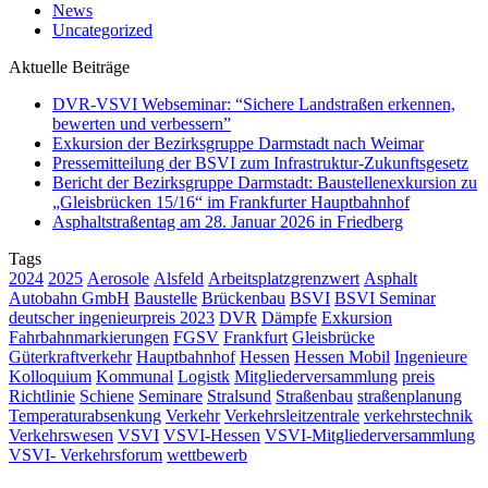
News
Uncategorized
Aktuelle Beiträge
DVR-VSVI Webseminar: “Sichere Landstraßen erkennen,
bewerten und verbessern”
Exkursion der Bezirksgruppe Darmstadt nach Weimar
Pressemitteilung der BSVI zum Infrastruktur-Zukunftsgesetz
Bericht der Bezirksgruppe Darmstadt: Baustellenexkursion zu
„Gleisbrücken 15/16“ im Frankfurter Hauptbahnhof
Asphaltstraßentag am 28. Januar 2026 in Friedberg
Tags
2024
2025
Aerosole
Alsfeld
Arbeitsplatzgrenzwert
Asphalt
Autobahn GmbH
Baustelle
Brückenbau
BSVI
BSVI Seminar
deutscher ingenieurpreis 2023
DVR
Dämpfe
Exkursion
Fahrbahnmarkierungen
FGSV
Frankfurt
Gleisbrücke
Güterkraftverkehr
Hauptbahnhof
Hessen
Hessen Mobil
Ingenieure
Kolloquium
Kommunal
Logistk
Mitgliederversammlung
preis
Richtlinie
Schiene
Seminare
Stralsund
Straßenbau
straßenplanung
Temperaturabsenkung
Verkehr
Verkehrsleitzentrale
verkehrstechnik
Verkehrswesen
VSVI
VSVI-Hessen
VSVI-Mitgliederversammlung
VSVI- Verkehrsforum
wettbewerb