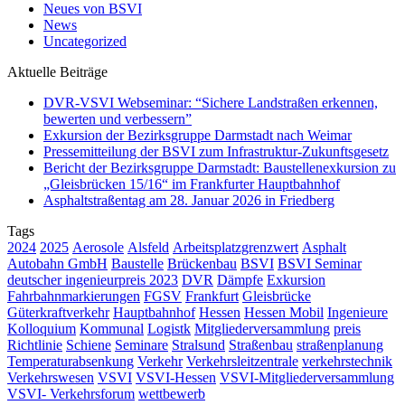
Neues von BSVI
News
Uncategorized
Aktuelle Beiträge
DVR-VSVI Webseminar: “Sichere Landstraßen erkennen,
bewerten und verbessern”
Exkursion der Bezirksgruppe Darmstadt nach Weimar
Pressemitteilung der BSVI zum Infrastruktur-Zukunftsgesetz
Bericht der Bezirksgruppe Darmstadt: Baustellenexkursion zu
„Gleisbrücken 15/16“ im Frankfurter Hauptbahnhof
Asphaltstraßentag am 28. Januar 2026 in Friedberg
Tags
2024
2025
Aerosole
Alsfeld
Arbeitsplatzgrenzwert
Asphalt
Autobahn GmbH
Baustelle
Brückenbau
BSVI
BSVI Seminar
deutscher ingenieurpreis 2023
DVR
Dämpfe
Exkursion
Fahrbahnmarkierungen
FGSV
Frankfurt
Gleisbrücke
Güterkraftverkehr
Hauptbahnhof
Hessen
Hessen Mobil
Ingenieure
Kolloquium
Kommunal
Logistk
Mitgliederversammlung
preis
Richtlinie
Schiene
Seminare
Stralsund
Straßenbau
straßenplanung
Temperaturabsenkung
Verkehr
Verkehrsleitzentrale
verkehrstechnik
Verkehrswesen
VSVI
VSVI-Hessen
VSVI-Mitgliederversammlung
VSVI- Verkehrsforum
wettbewerb