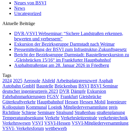
Neues von BSVI
News
Uncategorized
Aktuelle Beiträge
DVR-VSVI Webseminar: “Sichere Landstraßen erkennen,
bewerten und verbessern”
Exkursion der Bezirksgruppe Darmstadt nach Weimar
Pressemitteilung der BSVI zum Infrastruktur-Zukunftsgesetz
Bericht der Bezirksgruppe Darmstadt: Baustellenexkursion zu
„Gleisbrücken 15/16“ im Frankfurter Hauptbahnhof
Asphaltstraßentag am 28. Januar 2026 in Friedberg
Tags
2024
2025
Aerosole
Alsfeld
Arbeitsplatzgrenzwert
Asphalt
Autobahn GmbH
Baustelle
Brückenbau
BSVI
BSVI Seminar
deutscher ingenieurpreis 2023
DVR
Dämpfe
Exkursion
Fahrbahnmarkierungen
FGSV
Frankfurt
Gleisbrücke
Güterkraftverkehr
Hauptbahnhof
Hessen
Hessen Mobil
Ingenieure
Kolloquium
Kommunal
Logistk
Mitgliederversammlung
preis
Richtlinie
Schiene
Seminare
Stralsund
Straßenbau
straßenplanung
Temperaturabsenkung
Verkehr
Verkehrsleitzentrale
verkehrstechnik
Verkehrswesen
VSVI
VSVI-Hessen
VSVI-Mitgliederversammlung
VSVI- Verkehrsforum
wettbewerb