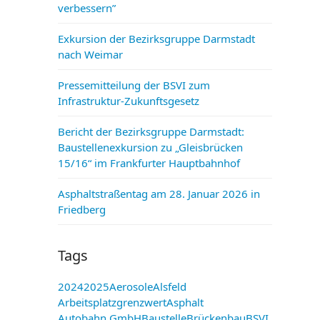
verbessern”
Exkursion der Bezirksgruppe Darmstadt
nach Weimar
Pressemitteilung der BSVI zum
Infrastruktur-Zukunftsgesetz
Bericht der Bezirksgruppe Darmstadt:
Baustellenexkursion zu „Gleisbrücken
15/16“ im Frankfurter Hauptbahnhof
Asphaltstraßentag am 28. Januar 2026 in
Friedberg
Tags
2024
2025
Aerosole
Alsfeld
Arbeitsplatzgrenzwert
Asphalt
Autobahn GmbH
Baustelle
Brückenbau
BSVI