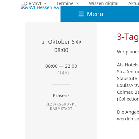
Skip
Die VSVI
Termine
Wissen digital
Aktu
to
Menü
content
3-Tag
Oktober 6 @
08:00
Wir planen
Als Hotel
08:00 — 22:00
Straßenmu
(14h)
Staustufe 
Louis/Arzv
Colmar, B
Präsenz
(Collectio
BEZIRKSGRUPPE
DARMSTADT
Die Angabe
werden sob