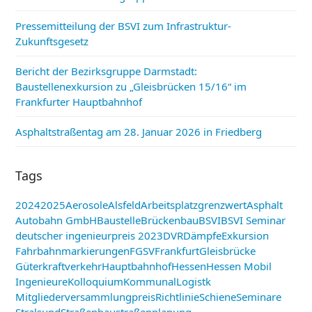
Pressemitteilung der BSVI zum Infrastruktur-
Zukunftsgesetz
Bericht der Bezirksgruppe Darmstadt:
Baustellenexkursion zu „Gleisbrücken 15/16“ im
Frankfurter Hauptbahnhof
Asphaltstraßentag am 28. Januar 2026 in Friedberg
Tags
2024
2025
Aerosole
Alsfeld
Arbeitsplatzgrenzwert
Asphalt
Autobahn GmbH
Baustelle
Brückenbau
BSVI
BSVI Seminar
deutscher ingenieurpreis 2023
DVR
Dämpfe
Exkursion
Fahrbahnmarkierungen
FGSV
Frankfurt
Gleisbrücke
Güterkraftverkehr
Hauptbahnhof
Hessen
Hessen Mobil
Ingenieure
Kolloquium
Kommunal
Logistk
Mitgliederversammlung
preis
Richtlinie
Schiene
Seminare