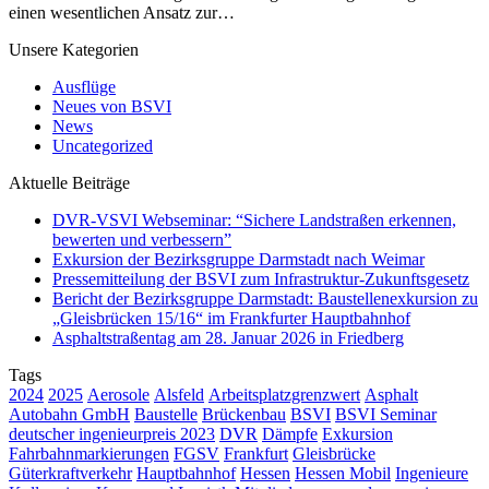
einen wesentlichen Ansatz zur…
Unsere Kategorien
Ausflüge
Neues von BSVI
News
Uncategorized
Aktuelle Beiträge
DVR-VSVI Webseminar: “Sichere Landstraßen erkennen,
bewerten und verbessern”
Exkursion der Bezirksgruppe Darmstadt nach Weimar
Pressemitteilung der BSVI zum Infrastruktur-Zukunftsgesetz
Bericht der Bezirksgruppe Darmstadt: Baustellenexkursion zu
„Gleisbrücken 15/16“ im Frankfurter Hauptbahnhof
Asphaltstraßentag am 28. Januar 2026 in Friedberg
Tags
2024
2025
Aerosole
Alsfeld
Arbeitsplatzgrenzwert
Asphalt
Autobahn GmbH
Baustelle
Brückenbau
BSVI
BSVI Seminar
deutscher ingenieurpreis 2023
DVR
Dämpfe
Exkursion
Fahrbahnmarkierungen
FGSV
Frankfurt
Gleisbrücke
Güterkraftverkehr
Hauptbahnhof
Hessen
Hessen Mobil
Ingenieure