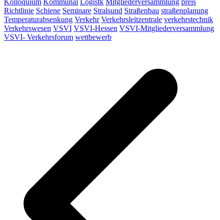
Kolloquium
Kommunal
Logistk
Mitgliederversammlung
preis
Richtlinie
Schiene
Seminare
Stralsund
Straßenbau
straßenplanung
Temperaturabsenkung
Verkehr
Verkehrsleitzentrale
verkehrstechnik
Verkehrswesen
VSVI
VSVI-Hessen
VSVI-Mitgliederversammlung
VSVI- Verkehrsforum
wettbewerb